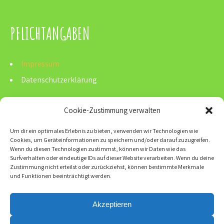
PFLICHTANGABEN
Impressum
Datenschutzerklärung
Cookie-Zustimmung verwalten
Jeder Mensch ist von Geburt an
Um dir ein optimales Erlebnis zu bieten, verwenden wir Technologien wie
Cookies, um Geräteinformationen zu speichern und/oder darauf zuzugreifen.
Wenn du diesen Technologien zustimmst, können wir Daten wie das
wertvoll
Surfverhalten oder eindeutige IDs auf dieser Website verarbeiten. Wenn du deine
Zustimmung nicht erteilst oder zurückziehst, können bestimmte Merkmale
und Funktionen beeinträchtigt werden.
Akzeptieren
Artikel 1 des Grundgesetzes in einfacher Sprache