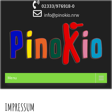
Skip
02333/976918-0
to
content
info@pinokio.nrw
PINOKIO
Soziale Dienstleistungen
Menu
IMPRESSUM